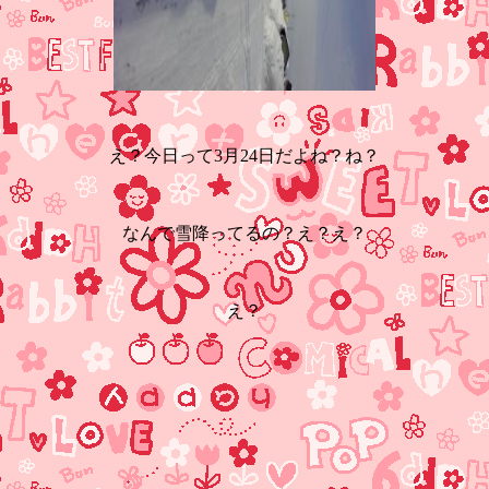
え？今日って3月24日だよね？ね？
なんで雪降ってるの？え？え？
え？