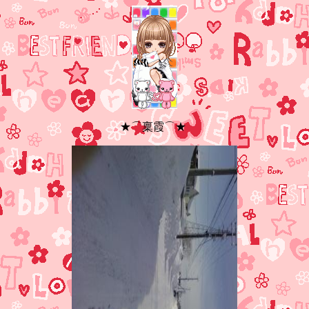
★⌒稟霞⌒★